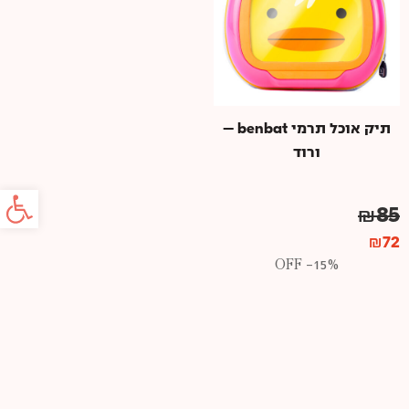
תיק אוכל תרמי benbat –
ורוד
פתח סרג
₪
85
₪
72
15%- OFF