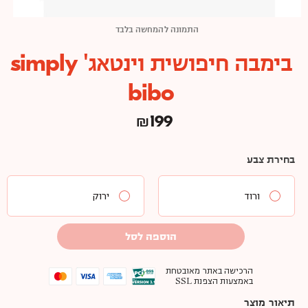
התמונה להמחשה בלבד
בימבה חיפושית וינטאג' simply
bibo
₪
199
בחירת צבע
ורוד
ירוק
הוספה לסל
הרכישה באתר מאובטחת
באמצעות הצפנת SSL
תיאור מוצר