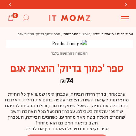
0
משלוחים חינם מעל 399 ש"ח
משלוחים חינם מעל 399 ש"ח
משלוחים חינם מעל 399 ש"ח
חדש! ניתן לשלם גם בביט
חדש! ניתן לשלם גם בביט
חדש! ניתן לשלם גם בביט
עמוד הבית
/
משחקים ופנאי
/
צעצועי התפתחות
/ ספר 'כמוך בדיוק' הוצאת אגם
התמונה להמחשה בלבד
ספר 'כמוך בדיוק' הוצאת אגם
₪
74
ערב אחד, בדרך חזרה הביתה, עכברון ואמו שמעו איך כל החיות
מתארגנות לקראת השינה. הציפור עטפה בחום את גוזליה, הארנבת
התכרבלה עם גוריה, השועל שיחק עם גוריו, וכולם הבטיחו לגוריהם
שיהפכו עולמות בשבילם. עכברון התפעל מכל האהבה וחשב
שהגורים האלה בטח מאד מיוחדים. כשהגיעו הבייתה, העכברון
חשב בדאגה האם גם הוא מיוחד?
ספר מקסים ומרגש על האהבה בין אם לבניה.